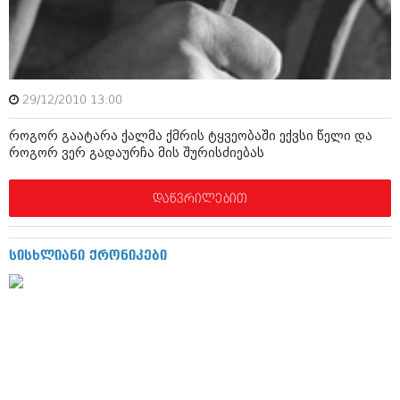
ამბები
საზოგადოება
პოლიტიკა
მოდი, ვილაპარაკოთ
29/12/2010 13:00
ინტერვიუები
მოდა + დიზაინი
როგორ გაატარა ქალმა ქმრის ტყვეობაში ექვსი წელი და
ამბები
როგორ ვერ გადაურჩა მის შურისძიებას
რელიგია
საზოგადოება
დაწვრილებით
მედიცინა
მოდი, ვილაპარაკოთ
სპორტი
მოდა + დიზაინი
სისხლიანი ქრონიკები
კადრს მიღმა
რელიგია
კულინარია
მედიცინა
ავტორჩევები
სპორტი
ბელადები
კადრს მიღმა