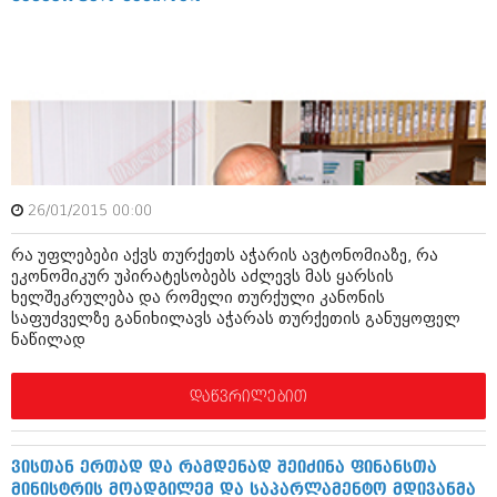
ბიზნესსიახლეები
კულინარია
გვარები
ავტორჩევები
თემიდას სასწორი
ბელადები
ბიზნესსიახლეები
იუმორი
გვარები
კალეიდოსკოპი
26/01/2015 00:00
თემიდას სასწორი
ჰოროსკოპი და შეუცნობელი
რა უფლებები აქვს თურქეთს აჭარის ავტონომიაზე, რა
იუმორი
კრიმინალი
ეკონომიკურ უპირატესობებს აძლევს მას ყარსის
ხელშეკრულება და რომელი თურქული კანონის
კალეიდოსკოპი
რომანი და დეტექტივი
საფუძველზე განიხილავს აჭარას თურქეთის განუყოფელ
ნაწილად
ჰოროსკოპი და შეუცნობელი
სახალისო ამბები
კრიმინალი
დაწვრილებით
შოუბიზნესი
რომანი და დეტექტივი
დაიჯესტი
ვისთან ერთად და რამდენად შეიძინა ფინანსთა
სახალისო ამბები
ქალი და მამაკაცი
მინისტრის მოადგილემ და საპარლამენტო მდივანმა