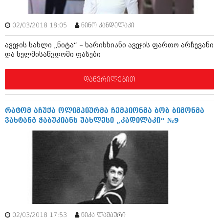
ბიზნესსიახლეები
კულინარია
გვარები
02/03/2018 18:05
ნინო კანდელაკი
ავტორჩევები
თემიდას სასწორი
ბელადები
ავეჯის სახლი „ნიტა“ – ხარისხიანი ავეჯის ფართო არჩევანი
და ხელმისაწვდომი ფასები
ბიზნესსიახლეები
იუმორი
დაწვრილებით
გვარები
კალეიდოსკოპი
თემიდას სასწორი
ჰოროსკოპი და შეუცნობელი
რატომ აჩუქა ოლიმპიურმა ჩემპიონმა ბობ ბიმონმა
იუმორი
კრიმინალი
ვახტანგ ჭაბუკიანს უახლესი „კადილაკი“ №9
კალეიდოსკოპი
რომანი და დეტექტივი
ჰოროსკოპი და შეუცნობელი
სახალისო ამბები
კრიმინალი
შოუბიზნესი
რომანი და დეტექტივი
დაიჯესტი
სახალისო ამბები
02/03/2018 17:53
ქალი და მამაკაცი
ნიკა ლაშაური