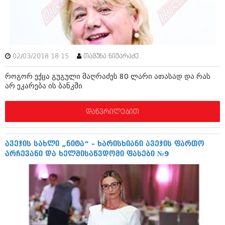
ამბები
საზოგადოება
პოლიტიკა
მოდი, ვილაპარაკოთ
02/03/2018 18:15
თამუნა ნიჟარაძე
ინტერვიუები
მოდა + დიზაინი
როგორ ექცა გუგული მაღრაძეს 80 ლარი ათასად და რას
ამბები
არ ეკარება ის ბანკში
რელიგია
საზოგადოება
დაწვრილებით
მედიცინა
მოდი, ვილაპარაკოთ
სპორტი
მოდა + დიზაინი
ავეჯის სახლი „ნიტა“ – ხარისხიანი ავეჯის ფართო
კადრს მიღმა
არჩევანი და ხელმისაწვდომი ფასები №9
რელიგია
კულინარია
მედიცინა
ავტორჩევები
სპორტი
ბელადები
კადრს მიღმა