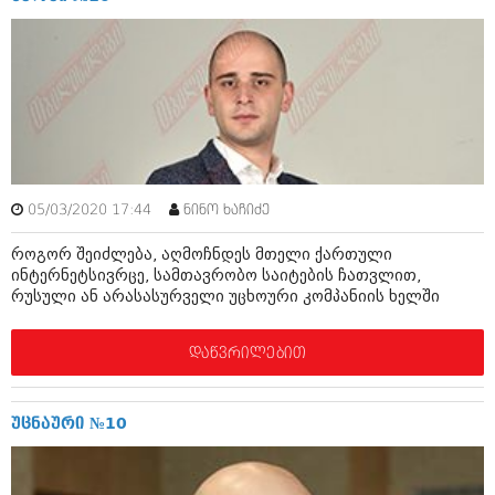
ბიზნესსიახლეები
კულინარია
გვარები
ავტორჩევები
თემიდას სასწორი
ბელადები
ბიზნესსიახლეები
იუმორი
გვარები
კალეიდოსკოპი
05/03/2020 17:44
ნინო ხაჩიძე
თემიდას სასწორი
ჰოროსკოპი და შეუცნობელი
როგორ შეიძლება, აღმოჩნდეს მთელი ქართული
იუმორი
კრიმინალი
ინტერნეტსივრცე, სამთავრობო საიტების ჩათვლით,
რუსული ან არასასურველი უცხოური კომპანიის ხელში
კალეიდოსკოპი
რომანი და დეტექტივი
ჰოროსკოპი და შეუცნობელი
დაწვრილებით
სახალისო ამბები
კრიმინალი
შოუბიზნესი
უცნაური №10
რომანი და დეტექტივი
დაიჯესტი
სახალისო ამბები
ქალი და მამაკაცი