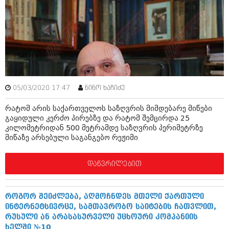
ამბები
საზოგადოება
პოლიტიკა
მოდი, ვილაპარაკოთ
ინტერვიუები
მოდა + დიზაინი
ამბები
05/03/2020 17:47
ნინო ხაჩიძე
რელიგია
საზოგადოება
რატომ არის საქართველოს საზღვრის მიმდებარე მიწები
მედიცინა
გაყიდული კერძო პირებზე და რატომ შემცირდა 25
მოდი, ვილაპარაკოთ
კილომეტრიდან 500 მეტრამდე საზღვრის პერიმეტრზე
სპორტი
მიწაზე არსებული საგანგებო რეჟიმი
მოდა + დიზაინი
კადრს მიღმა
რელიგია
დაწვრილებით
კულინარია
მედიცინა
ავტორჩევები
როგორ შეიძლება, აღმოჩნდეს მთელი ქართული
სპორტი
ინტერნეტსივრცე, სამთავრობო საიტების ჩათვლით,
ბელადები
რუსული ან არასასურველი უცხოური კომპანიის
კადრს მიღმა
ხელში №10