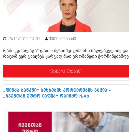
ამბები
საზოგადოება
პოლიტიკა
მოდი, ვილაპარაკოთ
ინტერვიუები
29/11/2019 14:07
ქეთი კაპანაძე
მოდა + დიზაინი
ამბები
რაში „დაალაგა“ დათო მესხიშვილმა ანი მაღლაკელიძე და
რელიგია
რატომ ვერ გაიცნეს კარგად მათ ერთმანეთი ქორწინებამდე
საზოგადოება
მედიცინა
მოდი, ვილაპარაკოთ
დაწვრილებით
სპორტი
მოდა + დიზაინი
კადრს მიღმა
„ფინკა ბანკში“ სესხების პორტირების აქცია –
რელიგია
„ჩვენთან უფრო იაფია“ დაიწყო №48
კულინარია
მედიცინა
ავტორჩევები
სპორტი
ბელადები
კადრს მიღმა