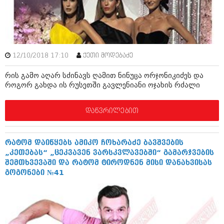
ბიზნესსიახლეები
კულინარია
გვარები
ავტორჩევები
თემიდას სასწორი
ბელადები
12/10/2018 17:10
ქეთი მოდებაძე
ბიზნესსიახლეები
იუმორი
რის გამო აღარ სძინავს ღამით ნინუცა ორჯონიკიძეს და
გვარები
კალეიდოსკოპი
როგორ გახდა ის რუსეთში გავლენიანი ოჯახის რძალი
თემიდას სასწორი
ჰოროსკოპი და შეუცნობელი
დაწვრილებით
იუმორი
კრიმინალი
კალეიდოსკოპი
რომანი და დეტექტივი
რატომ დაიწყებს ამიკო ჩოხარაძე ბავშვების
„კეთებას“ „ცეკვავენ ვარსკვლავებში“ გამარჯვების
ჰოროსკოპი და შეუცნობელი
სახალისო ამბები
შემთხვევაში და რატომ ტიროდნენ მისი დანახვისას
გოგონები №41
კრიმინალი
შოუბიზნესი
რომანი და დეტექტივი
დაიჯესტი
სახალისო ამბები
ქალი და მამაკაცი