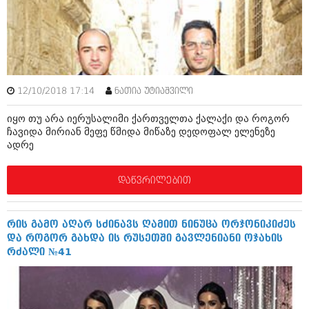
ამბები
საზოგადოება
პოლიტიკა
მოდი, ვილაპარაკოთ
ინტერვიუები
12/10/2018 17:14
ნათია უტიაშვილი
მოდა + დიზაინი
ამბები
იყო თუ არა იერუსალიმი ქართველთა ქალაქი და როგორ
რელიგია
ჩავიდა მირიან მეფე წმიდა მიწაზე დედოფალ ელენეზე
საზოგადოება
ადრე
მედიცინა
მოდი, ვილაპარაკოთ
დაწვრილებით
სპორტი
მოდა + დიზაინი
კადრს მიღმა
რელიგია
რის გამო აღარ სძინავს ღამით ნინუცა ორჯონიკიძეს
კულინარია
და როგორ გახდა ის რუსეთში გავლენიანი ოჯახის
მედიცინა
რძალი №41
ავტორჩევები
სპორტი
ბელადები
კადრს მიღმა