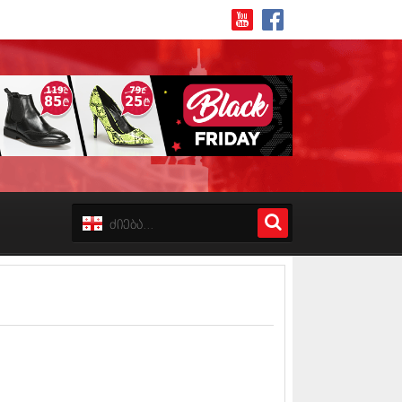
8 (162)
 (223)
 (244)
 (211)
 (194)
 (256)
18 (208)
8 (215)
17 (243)
7 (212)
17 (231)