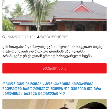
ამბები
საზოგადოება
პოლიტიკა
მოდი, ვილაპარაკოთ
ინტერვიუები
მოდა + დიზაინი
15/02/2019 15:19
ნათია უტიაშვილი
ამბები
რელიგია
ვინ სთავაზობდა ბალიზე გურამ შეროზიას საკუთარ ბიჭზე
საზოგადოება
დაქორწინებას და როგორ ითამაშა მან კლიპში
მედიცინა
ტრანსგენდერ ქალთან ერთად სასიყვარულო სცენა
მოდი, ვილაპარაკოთ
სპორტი
მოდა + დიზაინი
დაწვრილებით
კადრს მიღმა
რელიგია
კულინარია
რატომ ვერ იბრუნებს კონსტანტინე კირვალიძე
მედიცინა
შვედეთში ჩამორთმეულ შვილს და უქმნიან თუ არა
ავტორჩევები
საფრთხეს ბავშვს მშობლები №7
სპორტი
ბელადები
კადრს მიღმა