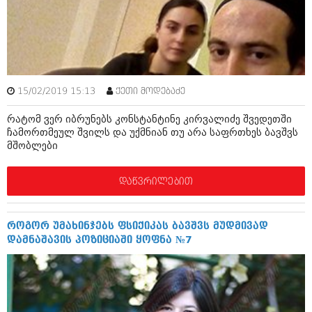
ბიზნესსიახლეები
კულინარია
გვარები
ავტორჩევები
თემიდას სასწორი
ბელადები
ბიზნესსიახლეები
იუმორი
15/02/2019 15:13
ქეთი მოდებაძე
გვარები
კალეიდოსკოპი
რატომ ვერ იბრუნებს კონსტანტინე კირვალიძე შვედეთში
ჩამორთმეულ შვილს და უქმნიან თუ არა საფრთხეს ბავშვს
თემიდას სასწორი
ჰოროსკოპი და შეუცნობელი
მშობლები
იუმორი
კრიმინალი
დაწვრილებით
კალეიდოსკოპი
რომანი და დეტექტივი
ჰოროსკოპი და შეუცნობელი
სახალისო ამბები
როგორ უმახინჯებს ფსიქიკას ბავშვს მუდმივად
დამნაშავის პოზიციაში ყოფნა №7
კრიმინალი
შოუბიზნესი
რომანი და დეტექტივი
დაიჯესტი
სახალისო ამბები
ქალი და მამაკაცი