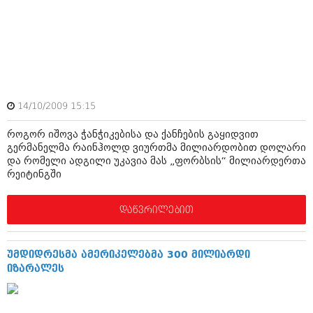
ამბები
საზოგადოება
პოლიტიკა
მოდი, ვილაპარაკოთ
ინტერვიუები
მოდა + დიზაინი
14/10/2009 15:15
ამბები
რელიგია
როგორ იშოვა ჭანჭიკებისა და ქანჩების გაყიდვით
საზოგადოება
გერმანელმა რაინჰოლდ ვიურთმა მილიარდობით დოლარი
მედიცინა
და რომელი ადგილი უკავია მას „ფორბსის“ მილიარდერთა
მოდი, ვილაპარაკოთ
რეიტინგში
სპორტი
მოდა + დიზაინი
დაწვრილებით
კადრს მიღმა
რელიგია
კულინარია
მედიცინა
უმდიდრესმა ამერიკელებმა 300 მილიარდი
ავტორჩევები
იზარალეს
სპორტი
ბელადები
კადრს მიღმა