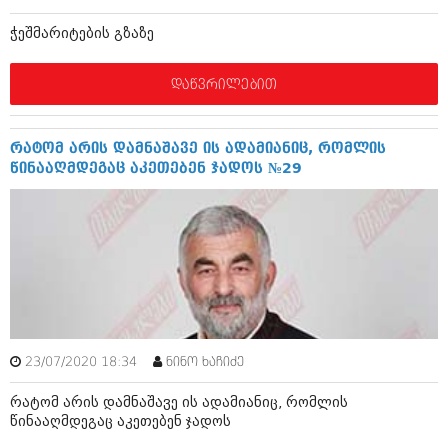
ბიზნესსიახლეები
კულინარია
ჭეშმარიტების გზაზე
გვარები
ავტორჩევები
დაწვრილებით
თემიდას სასწორი
ბელადები
ბიზნესსიახლეები
იუმორი
რატომ არის დამნაშავე ის ადამიანიც, რომლის
გვარები
კალეიდოსკოპი
წინააღმდეგაც აკეთებენ ჯადოს №29
თემიდას სასწორი
ჰოროსკოპი და შეუცნობელი
იუმორი
კრიმინალი
კალეიდოსკოპი
რომანი და დეტექტივი
ჰოროსკოპი და შეუცნობელი
სახალისო ამბები
კრიმინალი
23/07/2020 18:34
შოუბიზნესი
ნინო ხაჩიძე
რომანი და დეტექტივი
რატომ არის დამნაშავე ის ადამიანიც, რომლის
დაიჯესტი
წინააღმდეგაც აკეთებენ ჯადოს
სახალისო ამბები
ქალი და მამაკაცი