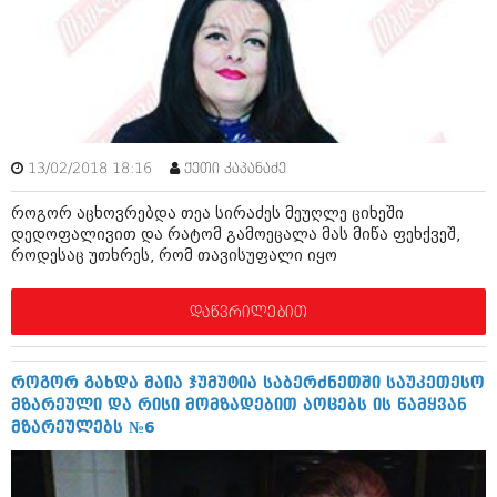
ამბები
საზოგადოება
პოლიტიკა
მოდი, ვილაპარაკოთ
ინტერვიუები
მოდა + დიზაინი
13/02/2018 18:16
ქეთი კაპანაძე
ამბები
რელიგია
როგორ აცხოვრებდა თეა სირაძეს მეუღლე ციხეში
საზოგადოება
დედოფალივით და რატომ გამოეცალა მას მიწა ფეხქვეშ,
მედიცინა
როდესაც უთხრეს, რომ თავისუფალი იყო
მოდი, ვილაპარაკოთ
სპორტი
მოდა + დიზაინი
დაწვრილებით
კადრს მიღმა
რელიგია
კულინარია
როგორ გახდა მაია ჯუმუტია საბერძნეთში საუკეთესო
მედიცინა
მზარეული და რისი მომზადებით აოცებს ის წამყვან
ავტორჩევები
მზარეულებს №6
სპორტი
ბელადები
კადრს მიღმა