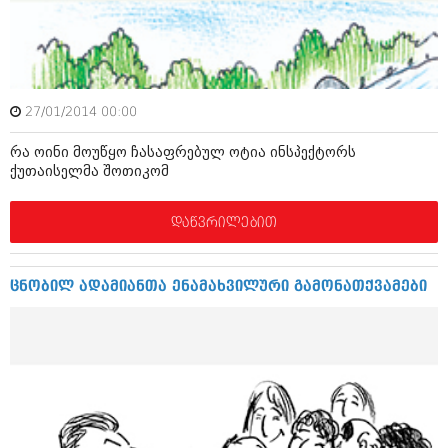
ამბები
საზოგადოება
პოლიტიკა
მოდი, ვილაპარაკოთ
27/01/2014 00:00
ინტერვიუები
მოდა + დიზაინი
რა ოინი მოუწყო ჩასაფრებულ ოტია ინსპექტორს
ამბები
ქუთაისელმა შოთიკომ
რელიგია
საზოგადოება
დაწვრილებით
მედიცინა
მოდი, ვილაპარაკოთ
სპორტი
მოდა + დიზაინი
ცნობილ ადამიანთა ენამახვილური გამონათქვამები
კადრს მიღმა
რელიგია
კულინარია
მედიცინა
ავტორჩევები
სპორტი
ბელადები
კადრს მიღმა