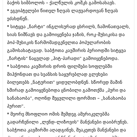
ბაქოს სიმბოლოს – ქალწულის კოშკს გამოსახავს.
ბიზნესსიახლეები
კულინარია
* ეგვიპტელები წითელ ზღვას ლაჟვარდოვან ზღვას
გვარები
ავტორჩევები
ეძახდნენ.
* სიტყვა „ჩარტი“ ინგლისურად ცხრილს, ჩამონათვალს,
თემიდას სასწორი
ბელადები
სიას ნიშნავს და გამოიყენება ჯაზის, როკ-მუსიკისა და
ბიზნესსიახლეები
იუმორი
პოპ-მუსიკის წარმომადგენელთა პოპულარობის
გამოსახატავად. საბჭოთა კავშირის პერიოდში სიტყვა
გვარები
კალეიდოსკოპი
„ჩარტის“ ნაცვლად „ჰიტ-პარადი“ გამოიყენებოდა.
თემიდას სასწორი
ჰოროსკოპი და შეუცნობელი
* საბჭოთა კავშირის დროს ფილმები სოფლებში
იუმორი
მიჰქონდათ და სეანსის საყურებლად გლეხები
კრიმინალი
ბილეთებს „ნატურით“ ყიდულობდნენ. სწორედ მაშინ
კალეიდოსკოპი
რომანი და დეტექტივი
ხშირად გამოიყენებოდა ცნობილი გამოთქმა „პური და
ჰოროსკოპი და შეუცნობელი
სანახაობა“, ოღონდ შეცვლილი ფორმით – „სანახაობა
სახალისო ამბები
პურით“.
კრიმინალი
შოუბიზნესი
* მეორე მსოფლიო ომის შემდეგ ამერიკელებმა
რომანი და დეტექტივი
გადარჩენილი „ლენდ-ლიზოვის“ მანქანები დაიბრუნეს.
დაიჯესტი
სახალისო ამბები
საბჭოთა კავშირში აღადგინეს, შეაკეთეს მანქანები და
ქალი და მამაკაცი