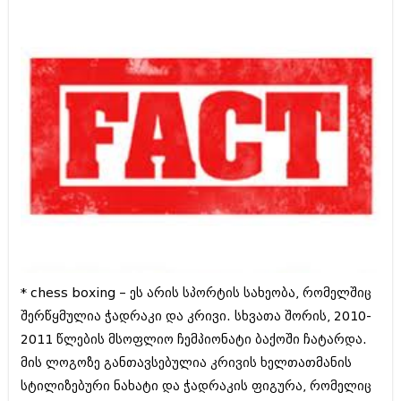
ამბები
საზოგადოება
პოლიტიკა
მოდი, ვილაპარაკოთ
ინტერვიუები
მოდა + დიზაინი
ამბები
რელიგია
საზოგადოება
მედიცინა
მოდი, ვილაპარაკოთ
სპორტი
მოდა + დიზაინი
კადრს მიღმა
რელიგია
* chess boxing – ეს არის სპორტის სახეობა, რომელშიც
კულინარია
შერწყმულია ჭადრაკი და კრივი. სხვათა შორის, 2010-
მედიცინა
2011 წლების მსოფლიო ჩემპიონატი ბაქოში ჩატარდა.
ავტორჩევები
სპორტი
მის ლოგოზე განთავსებულია კრივის ხელთათმანის
ბელადები
კადრს მიღმა
სტილიზებური ნახატი და ჭადრაკის ფიგურა, რომელიც