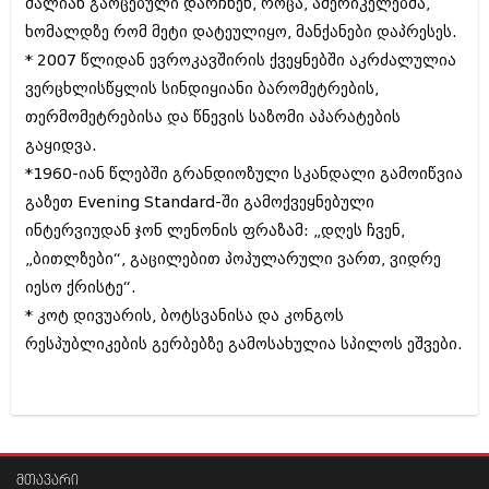
ძალიან გაოცებული დარჩნენ, როცა, ამერიკელებმა,
შოუბიზნესი
ხომალდზე რომ მეტი დატეულიყო, მანქანები დაპრესეს.
ისტორია
დაიჯესტი
* 2007 წლიდან ევროკავშირის ქვეყნებში აკრძალულია
სხვადასხვა
ვერცხლისწყლის სინდიყიანი ბარომეტრების,
ქალი და მამაკაცი
თერმომეტრებისა და წნევის საზომი აპარატების
ანონსი
ისტორია
გაყიდვა.
არქივი
*1960-იან წლებში გრანდიოზული სკანდალი გამოიწვია
სხვადასხვა
გაზეთ Evening Standard-ში გამოქვეყნებული
ანონსი
ნოემბერი 2020 (103)
ინტერვიუდან ჯონ ლენონის ფრაზამ: „დღეს ჩვენ,
ოქტომბერი 2020 (209)
„ბითლზები“, გაცილებით პოპულარული ვართ, ვიდრე
არქივი
სექტემბერი 2020 (204)
იესო ქრისტე“.
აგვისტო 2020 (249)
ივლისი 2020 (204)
* კოტ დივუარის, ბოტსვანისა და კონგოს
აგვისტო 2018 (162)
ივნისი 2020 (249)
ივლისი 2018 (223)
რესპუბლიკების გერბებზე გამოსახულია სპილოს ეშვები.
ივნისი 2018 (244)
არქივის ზომის ნახვა
მაისი 2018 (211)
აპრილი 2018 (194)
მარტი 2018 (256)
თებერვალი 2018 (208)
იანვარი 2018 (215)
მთავარი