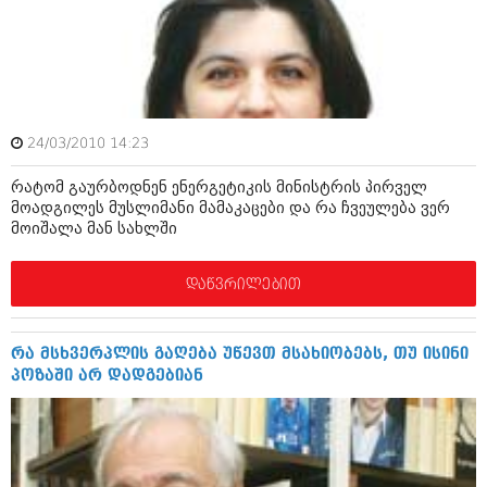
ამბები
საზოგადოება
პოლიტიკა
მოდი, ვილაპარაკოთ
ინტერვიუები
24/03/2010 14:23
მოდა + დიზაინი
ამბები
რატომ გაურბოდნენ ენერგეტიკის მინისტრის პირველ
რელიგია
მოადგილეს მუსლიმანი მამაკაცები და რა ჩვეულება ვერ
საზოგადოება
მოიშალა მან სახლში
მედიცინა
მოდი, ვილაპარაკოთ
დაწვრილებით
სპორტი
მოდა + დიზაინი
კადრს მიღმა
რელიგია
რა მსხვერპლის გაღება უწევთ მსახიობებს, თუ ისინი
კულინარია
პოზაში არ დადგებიან
მედიცინა
ავტორჩევები
სპორტი
ბელადები
კადრს მიღმა