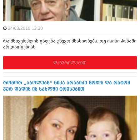
ბიზნესსიახლეები
კულინარია
გვარები
ავტორჩევები
თემიდას სასწორი
ბელადები
24/03/2010 13:30
ბიზნესსიახლეები
იუმორი
რა მსხვერპლის გაღება უწევთ მსახიობებს, თუ ისინი პოზაში
არ დადგებიან
გვარები
კალეიდოსკოპი
თემიდას სასწორი
დაწვრილებით
ჰოროსკოპი და შეუცნობელი
იუმორი
კრიმინალი
როგორ „აბოლებს“ ნიკა არაბიძე ცოლს და რატომ
კალეიდოსკოპი
რომანი და დეტექტივი
ვერ დადის ის სახლში ტრუსებით
ჰოროსკოპი და შეუცნობელი
სახალისო ამბები
კრიმინალი
შოუბიზნესი
რომანი და დეტექტივი
დაიჯესტი
სახალისო ამბები
ქალი და მამაკაცი