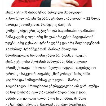
ბიზნესსიახლეები
კულინარია
ენერგეტიკის მინისტრის პირველი მოადგილე
გვარები
ავტორჩევები
გენდერულ ფრონტზე წარმატებით „გამოდის“ – 32 წლის
თემიდას სასწორი
ბელადები
მარიკა ვალიშვილი, რომელიც ძალიან
ბიზნესსიახლეები
კომუნიკაბელური, აქტიური და ხალისიანი ადამიანია,
იუმორი
მამაკაცებს ტოლს არც მოლაპარაკების მაგიდასთან
გვარები
კალეიდოსკოპი
უდებს, არც ტეხასის ტრამალებზე და არც მილსადენების
თემიდას სასწორი
გათხრილ ტრანშეებთან. მარიკა მხოლოდ
ჰოროსკოპი და შეუცნობელი
წარმატებული საქმიანი ქალი არ არის, პირველი
იუმორი
კრიმინალი
ენერგეტიკოსი მეოჯახის ამპლუასაც მშვენივრად
კალეიდოსკოპი
ართმევს თავს – ის ოთხი შვილის დედაა, თავისუფალ
რომანი და დეტექტივი
დროს კი საკუთარ აივანზე „მოწყობილ“ ბოსტანში
ჰოროსკოპი და შეუცნობელი
სახალისო ამბები
კიტრსა და პომიდორსაც კი უვლის... მარიკა
კრიმინალი
ვალიშვილი: პროფესიით ენერგეტიკოსი არ ვარ, თუმცა
შოუბიზნესი
რომანი და დეტექტივი
ამ სფეროსთან იყო დაკავშირებული ჩემი ოჯახი.
დაიჯესტი
მამაჩემიც ენერგეტიკოსია და ჩემი ძმაც. მე სხვა
სახალისო ამბები
გატაცებები მქონდა, მაგრამ სამუშაო პრაქტიკის
ქალი და მამაკაცი