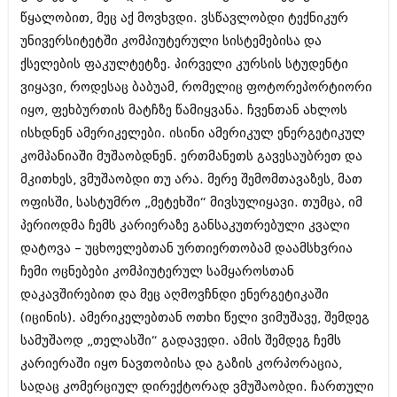
შოუბიზნესი
წყალობით, მეც აქ მოვხვდი. ვსწავლობდი ტექნიკურ
ისტორია
უნივერსიტეტში კომპიუტერული სისტემებისა და
დაიჯესტი
ქსელების ფაკულტეტზე. პირველი კურსის სტუდენტი
სხვადასხვა
ქალი და მამაკაცი
ვიყავი, როდესაც ბაბუამ, რომელიც ფოტორეპორტიორი
ანონსი
იყო, ფეხბურთის მატჩზე წამიყვანა. ჩვენთან ახლოს
ისტორია
ისხდნენ ამერიკელები. ისინი ამერიკულ ენერგეტიკულ
არქივი
სხვადასხვა
კომპანიაში მუშაობდნენ. ერთმანეთს გავესაუბრეთ და
ანონსი
მკითხეს, ვმუშაობდი თუ არა. მერე შემომთავაზეს, მათ
ნოემბერი 2020 (103)
ოქტომბერი 2020 (209)
ოფისში, სასტუმრო „მეტეხში“ მივსულიყავი. თუმცა, იმ
არქივი
სექტემბერი 2020 (204)
პერიოდმა ჩემს კარიერაზე განსაკუთრებული კვალი
აგვისტო 2020 (249)
დატოვა – უცხოელებთან ურთიერთობამ დაამსხვრია
ივლისი 2020 (204)
აგვისტო 2018 (162)
ივნისი 2020 (249)
ჩემი ოცნებები კომპიუტერულ სამყაროსთან
ივლისი 2018 (223)
ივნისი 2018 (244)
დაკავშირებით და მეც აღმოვჩნდი ენერგეტიკაში
არქივის ზომის ნახვა
მაისი 2018 (211)
(იცინის). ამერიკელებთან ოთხი წელი ვიმუშავე, შემდეგ
აპრილი 2018 (194)
სამუშაოდ „თელასში“ გადავედი. ამის შემდეგ ჩემს
მარტი 2018 (256)
თებერვალი 2018 (208)
კარიერაში იყო ნავთობისა და გაზის კორპორაცია,
იანვარი 2018 (215)
სადაც კომერციულ დირექტორად ვმუშაობდი. ჩართული