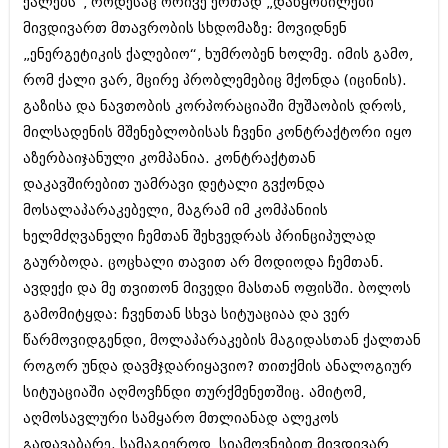
ქალებს“, როდესაც ორივე ერთად „დაწყობილები“
მარტი 2014 (413)
თებერვალი 2014 (318)
მივდივართ მთავრობის სხდომაზე: მოვიდნენ
იანვარი 2014 (297)
„ენერგეტიკის ქალებიო“, ხუმრობენ ხოლმე. იმის გამო,
დეკემბერი 2013 (365)
რომ ქალი ვარ, მცირე პრობლემებიც მქონდა (იცინის).
ნოემბერი 2013 (279)
ოქტომბერი 2013 (256)
გაზისა და ნავთობის კორპორაციაში მუშაობის დროს,
სექტემბერი 2013 (368)
მილსადენის მშენებლობისას ჩვენი კონტრაქტორი იყო
აგვისტო 2013 (89)
აზერბაიჯანული კომპანია. კონტრაქტთან
ივლისი 2013 (182)
დაკავშირებით უამრავი დეტალი გვქონდა
ივნისი 2013 (212)
მაისი 2013 (259)
მოსალაპარაკებელი, მაგრამ იმ კომპანიის
აპრილი 2013 (304)
ხელმძღვანელი ჩემთან შეხვედრას პრინციპულად
მარტი 2013 (352)
გაურბოდა. ცოცხალი თავით არ მოდიოდა ჩემთან.
თებერვალი 2013 (204)
იანვარი 2013 (334)
ავდექი და მე თვითონ მივედი მასთან ოფისში. ბოლოს
დეკემბერი 2012 (98)
გამომიტყდა: ჩვენთან სხვა სიტუაციაა და ვერ
ნოემბერი 2012 (295)
წარმოვიდგენდი, მოლაპარაკების მაგიდასთან ქალთან
ოქტომბერი 2012 (350)
სექტემბერი 2012 (264)
როგორ უნდა დავმჯდარიყავიო? თითქმის ანალოგიურ
აგვისტო 2012 (268)
სიტუაციაში აღმოვჩნდი თურქმენეთშიც. ამიტომ,
ივლისი 2012 (322)
აღმოსავლური სამყარო მთლიანად ალეკოს
ივნისი 2012 (282)
გადავაბარე. სამაგიეროდ, სიამოვნებით მივდივარ
მაისი 2012 (240)