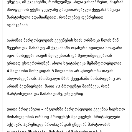
უმეტეს, იმ ქვეყნებში, რომლებზეც ახლა ვისაუბრებთ, მაგრამ
ბიზნესსიახლეები
კულინარია
მსოფლიოს ექვსი ყველაზე განვითარებული ქვეყანა სავსეა
გვარები
ავტორჩევები
მარტოსული ადამიანებით, რომლებიც დეპრესიით
იტანჯებიან.
თემიდას სასწორი
ბელადები
ბიზნესსიახლეები
იუმორი
იაპონია მარტოსულების ქვეყნების სიას ორმოცი წლის წინ
შეუერთდა. მანამდე ამ ქვეყანაში ოჯახური იდილია მთავარი
გვარები
კალეიდოსკოპი
იყო. მოხუცები თავის შვილებთან და შვილიშვილებთან
თემიდას სასწორი
ჰოროსკოპი და შეუცნობელი
ერთად ცხოვრობდნენ. ახლა სტატისტიკა შემაშფოთებელია:
იუმორი
4 მილიონი მოხუციდან 3 მილიონი არ ცხოვრობს თავის
კრიმინალი
ახლობლებთან. ამომავალი მზის ქვეყანაში მოზარდებიც არ
კალეიდოსკოპი
რომანი და დეტექტივი
არიან ბედნიერები. მათი 73 პროცენტი მიიჩნევს, რომ
ჰოროსკოპი და შეუცნობელი
მარტოსულია და მაშასადამე, უბედურიც.
სახალისო ამბები
კრიმინალი
შოუბიზნესი
დიდი ბრიტანეთი – ინგლისში მარტოსულები ქვეყნის საერთო
რომანი და დეტექტივი
მოსახლეობის ორმოც პროცენტს შეადგენენ. ბრიტანელები
დაიჯესტი
აქტიურ, აგრესიულ პროპაგანდას ეწევიან მარტოობის
სახალისო ამბები
ქალი და მამაკაცი