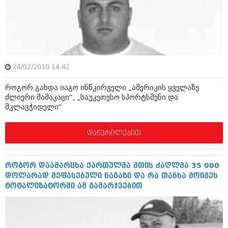
ამბები
საზოგადოება
პოლიტიკა
მოდი, ვილაპარაკოთ
ინტერვიუები
24/02/2010 14:42
მოდა + დიზაინი
ამბები
როგორ გახდა იაგო ინწკირველი „ამერიკის ყველაზე
რელიგია
ძლიერი მამაკაცი“, „საუკეთესო სპორტსმენი და
საზოგადოება
მკლავჭიდელი“
მედიცინა
მოდი, ვილაპარაკოთ
დაწვრილებით
სპორტი
მოდა + დიზაინი
კადრს მიღმა
რელიგია
როგორ დაამარცხა ქართულმა მთის ძაღლმა 35 000
კულინარია
დოლარად შეფასებული ნაგაზი და რა თანხა მოიგეს
მედიცინა
ტოტალიზატორში ამ გამარჯვებით
ავტორჩევები
სპორტი
ბელადები
კადრს მიღმა