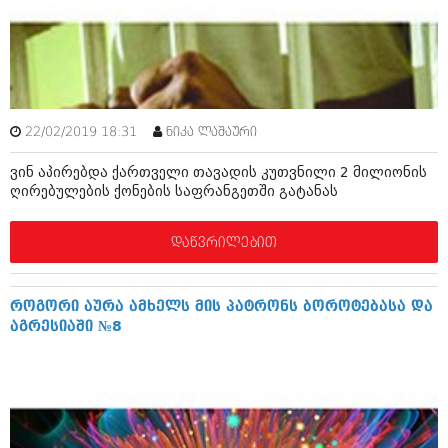
ამბები
საზოგადოება
პოლიტიკა
მოდი, ვილაპარაკოთ
ინტერვიუები
22/02/2019 18:31
ნიკა ლაშაური
მოდა + დიზაინი
ამბები
ვინ აპირებდა ქართველი თავადის კუთვნილი 2 მილიონის
რელიგია
ღირებულების ქონების საფრანგეთში გატანას
საზოგადოება
მედიცინა
მოდი, ვილაპარაკოთ
დაწვრილებით
სპორტი
მოდა + დიზაინი
კადრს მიღმა
როგორი აურა ამხელს მის პატრონს ბოროტებასა და
რელიგია
აგრესიაში №8
კულინარია
მედიცინა
ავტორჩევები
სპორტი
ბელადები
კადრს მიღმა