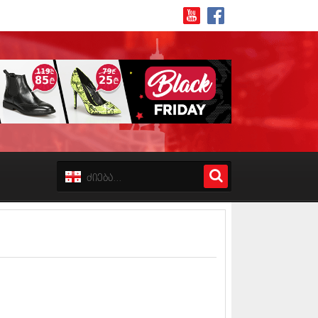
8 (162)
 (223)
 (244)
 (211)
 (194)
 (256)
18 (208)
8 (215)
17 (243)
7 (212)
17 (231)