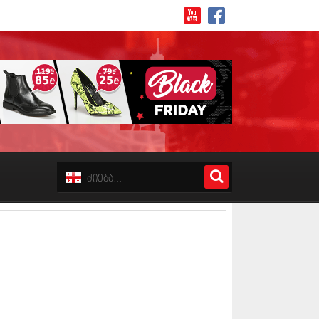
8 (162)
 (223)
 (244)
 (211)
 (194)
 (256)
18 (208)
8 (215)
17 (243)
7 (212)
17 (231)