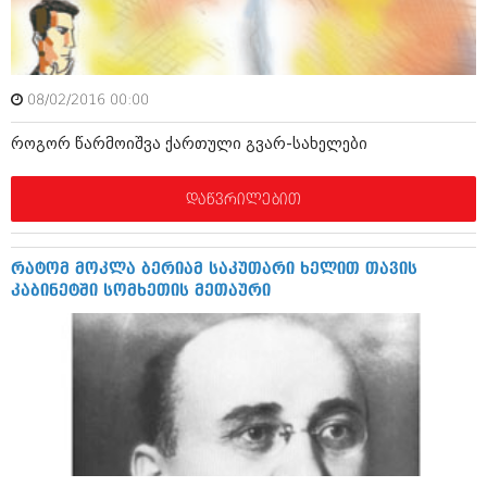
ამბები
საზოგადოება
08/02/2016 00:00
პოლიტიკა
მოდი, ვილაპარაკოთ
როგორ წარმოიშვა ქართული გვარ-სახელები
ინტერვიუები
მოდა + დიზაინი
ამბები
დაწვრილებით
რელიგია
საზოგადოება
მედიცინა
მოდი, ვილაპარაკოთ
რატომ მოკლა ბერიამ საკუთარი ხელით თავის
სპორტი
კაბინეტში სომხეთის მეთაური
მოდა + დიზაინი
კადრს მიღმა
რელიგია
კულინარია
მედიცინა
ავტორჩევები
სპორტი
ბელადები
კადრს მიღმა