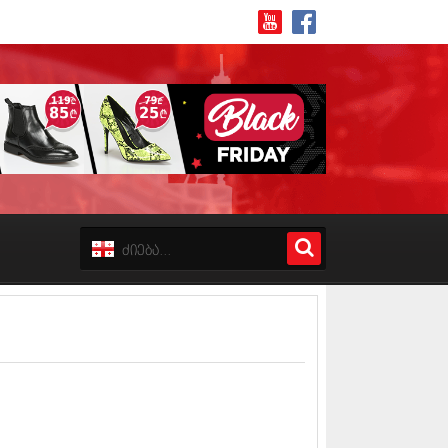
8 (162)
 (223)
 (244)
 (211)
 (194)
 (256)
18 (208)
8 (215)
17 (243)
7 (212)
17 (231)