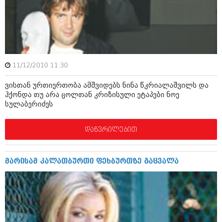
ამბები
საზოგადოება
პოლიტიკა
მოდი, ვილაპარაკოთ
ინტერვიუები
11/12/2010 11:30
მოდა + დიზაინი
ამბები
ვისთან ურთიერთობა ამშვიდებს ნინა წკრიალაშვილს და
რელიგია
ჰქონდა თუ არა ცოლთან კრიზისული ეტაპები ნოე
საზოგადოება
სულაბერიძეს
მედიცინა
მოდი, ვილაპარაკოთ
დაწვრილებით
სპორტი
მოდა + დიზაინი
კადრს მიღმა
რელიგია
მარისამ კალათბურთი ფეხბურთზე გაცვალა
კულინარია
მედიცინა
ავტორჩევები
სპორტი
ბელადები
კადრს მიღმა