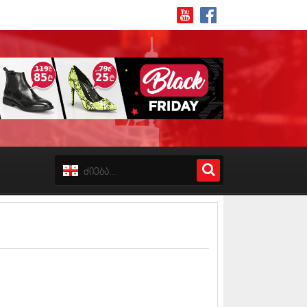
8 (162)
 (223)
 (244)
 (211)
 (194)
 (256)
18 (208)
8 (215)
17 (243)
7 (212)
17 (231)