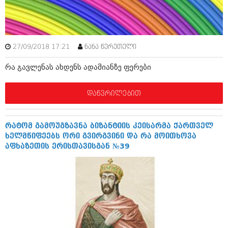
ამბები
საზოგადოება
27/09/2018 17:21
ნანა წერეთელი
პოლიტიკა
მოდი, ვილაპარაკოთ
რა გავლენას ახდენს ადამიანზე ფერები
ინტერვიუები
მოდა + დიზაინი
ამბები
დაწვრილებით
რელიგია
საზოგადოება
მედიცინა
მოდი, ვილაპარაკოთ
რატომ გამოუგზავნა ბიზანტიის კეისარმა ქართველ
სპორტი
ხელმწიფეებს ორი გვირგვინი და რა მოითხოვა
მოდა + დიზაინი
აფხაზეთის ერისთავისგან №39
კადრს მიღმა
რელიგია
კულინარია
მედიცინა
ავტორჩევები
სპორტი
ბელადები
კადრს მიღმა