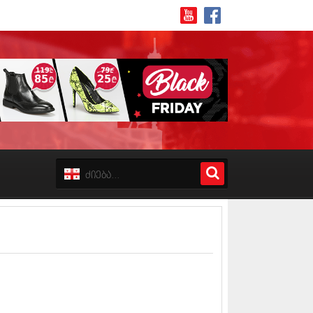
8 (162)
 (223)
 (244)
 (211)
 (194)
 (256)
18 (208)
8 (215)
17 (243)
7 (212)
17 (231)