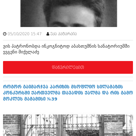
ამბები
საზოგადოება
პოლიტიკა
მოდი, ვილაპარაკოთ
05/10/2020 15:47
ეკა პატარაია
ინტერვიუები
მოდა + დიზაინი
ვის პატრონობდა ინკოგნიტოდ აბასთუმნის სანატორიუმში
ამბები
ევგენი მიქელაძე
რელიგია
საზოგადოება
დაწვრილებით
მედიცინა
მოდი, ვილაპარაკოთ
სპორტი
მოდა + დიზაინი
როგორ გაიმარჯვა პარიზის მსოფლიო სილამაზის
კადრს მიღმა
კონკურსში ქართველმა თავადის ქალმა და რის გამო
რელიგია
მოკლეს მამამისი №39
კულინარია
მედიცინა
ავტორჩევები
სპორტი
ბელადები
კადრს მიღმა