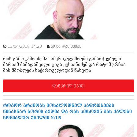
ამბები
საზოგადოება
პოლიტიკა
მოდი, ვილაპარაკოთ
ინტერვიუები
მოდა + დიზაინი
13/04/2018 14:20
ნონა დათეშიძე
ამბები
რელიგია
რის გამო „ამოიჩემა“ ამერიკულ შოუში გამარჯვებული
საზოგადოება
მარიამ მამადაშვილი გიგა კუხიანიძემ და რატომ ურჩია
მედიცინა
მის მშობლებს საქართველოდან წასვლა
მოდი, ვილაპარაკოთ
სპორტი
მოდა + დიზაინი
დაწვრილებით
კადრს მიღმა
რელიგია
კულინარია
როგორ გრძნობს მოსალოდნელ საფრთხეებს
მედიცინა
წინასწარ ბორის ბედია და რას სთხოვენ მას ქალები
ავტორჩევები
სოციალურ ქსელში №15
სპორტი
ბელადები
კადრს მიღმა