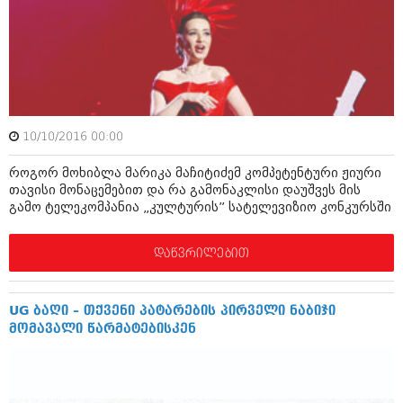
ამბები
საზოგადოება
პოლიტიკა
მოდი, ვილაპარაკოთ
ინტერვიუები
მოდა + დიზაინი
10/10/2016 00:00
ამბები
რელიგია
როგორ მოხიბლა მარიკა მაჩიტიძემ კომპეტენტური ჟიური
საზოგადოება
თავისი მონაცემებით და რა გამონაკლისი დაუშვეს მის
მედიცინა
გამო ტელეკომპანია „კულტურის” სატელევიზიო კონკურსში
მოდი, ვილაპარაკოთ
სპორტი
მოდა + დიზაინი
დაწვრილებით
კადრს მიღმა
რელიგია
კულინარია
UG ბაღი – თქვენი პატარების პირველი ნაბიჯი
მედიცინა
მომავალი წარმატებისკენ
ავტორჩევები
სპორტი
ბელადები
კადრს მიღმა