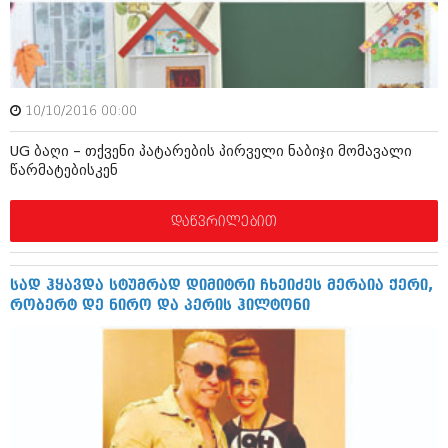
ბიზნესსიახლეები
კულინარია
გვარები
ავტორჩევები
თემიდას სასწორი
ბელადები
10/10/2016 00:00
ბიზნესსიახლეები
იუმორი
UG ბაღი – თქვენი პატარების პირველი ნაბიჯი მომავალი
გვარები
კალეიდოსკოპი
წარმატებისკენ
თემიდას სასწორი
ჰოროსკოპი და შეუცნობელი
დაწვრილებით
იუმორი
კრიმინალი
კალეიდოსკოპი
რომანი და დეტექტივი
სად ჰყავდა სტუმრად დიმიტრი ჩხეიძეს მერაია ქერი,
რობერტ დე ნირო და პერის ჰილტონი
ჰოროსკოპი და შეუცნობელი
სახალისო ამბები
კრიმინალი
შოუბიზნესი
რომანი და დეტექტივი
დაიჯესტი
სახალისო ამბები
ქალი და მამაკაცი