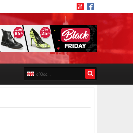
8 (162)
 (223)
 (244)
 (211)
 (194)
 (256)
18 (208)
8 (215)
17 (243)
7 (212)
17 (231)