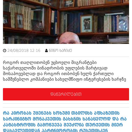
ამბები
საზოგადოება
პოლიტიკა
მოდი, ვილაპარაკოთ
ინტერვიუები
მოდა + დიზაინი
ამბები
24/08/2018 12:16
ნინო ხაჩიძე
რელიგია
საზოგადოება
როგორ თაღლითობენ უცხოელი მიგრანტები
მედიცინა
საქართველოში ბინადრობის უფლების მარტივად
მოდი, ვილაპარაკოთ
მოსაპოვებლად და როგორ ითბობენ ხელს ქართული
სპორტი
სამშენებლო კომპანიები სახელმწიფო ინტერესების ხარჯზე
მოდა + დიზაინი
კადრს მიღმა
რელიგია
დაწვრილებით
კულინარია
მედიცინა
ავტორჩევები
რა პირობას უყენებს სოხუმი თბილისს აფხაზეთის
სპორტი
სარკინიგზო მონაკვეთის გახსნის სანაცვლოდ და რა
ბელადები
კატასტროფის გამოწვევა შეუძლია თურქეთის მიერ
კადრს მიღმა
დასავლეთიდან პარტნიორობის რუსეთისკენ