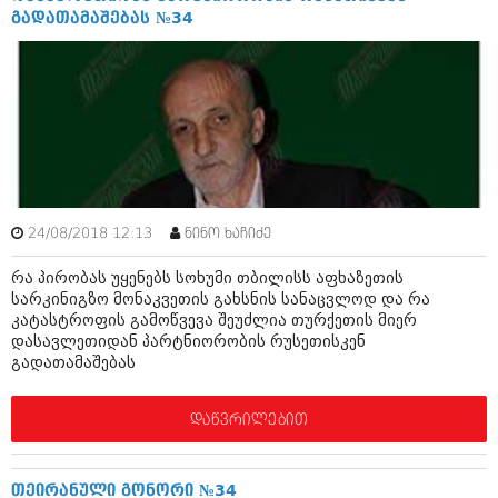
ბიზნესსიახლეები
კულინარია
გადათამაშებას №34
გვარები
ავტორჩევები
თემიდას სასწორი
ბელადები
ბიზნესსიახლეები
იუმორი
გვარები
კალეიდოსკოპი
თემიდას სასწორი
ჰოროსკოპი და შეუცნობელი
24/08/2018 12:13
ნინო ხაჩიძე
იუმორი
კრიმინალი
რა პირობას უყენებს სოხუმი თბილისს აფხაზეთის
სარკინიგზო მონაკვეთის გახსნის სანაცვლოდ და რა
კალეიდოსკოპი
რომანი და დეტექტივი
კატასტროფის გამოწვევა შეუძლია თურქეთის მიერ
დასავლეთიდან პარტნიორობის რუსეთისკენ
ჰოროსკოპი და შეუცნობელი
სახალისო ამბები
გადათამაშებას
კრიმინალი
შოუბიზნესი
დაწვრილებით
რომანი და დეტექტივი
დაიჯესტი
სახალისო ამბები
ქალი და მამაკაცი
თეირანული გონორი №34