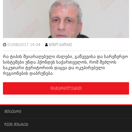
ამბები
საზოგადოება
პოლიტიკა
მოდი, ვილაპარაკოთ
ინტერვიუები
მოდა + დიზაინი
01/08/2017 14:04
ნინო ხაჩიძე
ამბები
რელიგია
რა ტიპის შეიარაღებული ძალები, გაწვევისა და სარეზერვო
საზოგადოება
სისტემები უნდა ჰქონდეს საქართველოს, რომ შეძლოს
მედიცინა
საკუთარი ტერიტორიის დაცვა და ოკუპირებული
მოდი, ვილაპარაკოთ
რეგიონების დაბრუნება
სპორტი
მოდა + დიზაინი
დაწვრილებით
კადრს მიღმა
რელიგია
კულინარია
მედიცინა
მთავარი
ავტორჩევები
სპორტი
ბელადები
ჩვენ შესახებ
კადრს მიღმა