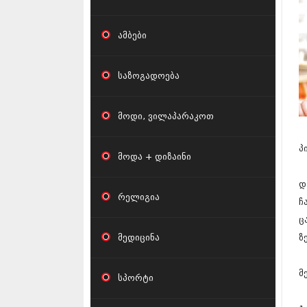
ამბები
საზოგადოება
მოდი, ვილაპარაკოთ
პ
მოდა + დიზაინი
დ
რელიგია
ჩ
ც
მედიცინა
ზ
მ
სპორტი