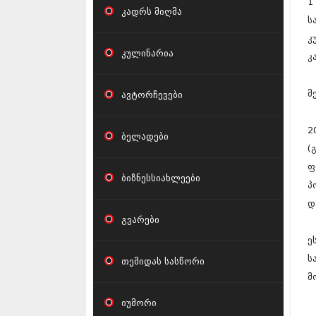
1
კადრს მიღმა
ს
კ
კულინარია
კ
მ
ავტორჩევები
2
ბელადები
(
ფ
ბიზნესსიახლეები
პ
დ
გვარები
ე
ს
თემიდას სასწორი
მ
იუმორი