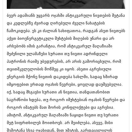
ბიზნესსიახლეები
კულინარია
ბევრ ადამიანს უყვარს ოჯახში ანტიკვარული ნივთების შეტანა
გვარები
ავტორჩევები
და კედლებზე ძვირად ღირებული ძველი ნახატების
თემიდას სასწორი
ბელადები
ჩამოკიდება. ეს კი ძალიან სახიფათოა, რადგან ასეთ ნივთებს
ბიზნესსიახლეები
აქვთ ბიოენერგეტიკული მუხტების მიღების უნარი და არ
იუმორი
არსებობს იმის გარანტია, რომ ანტიკვარულ მაღაზიაში
გვარები
კალეიდოსკოპი
შეძენილი ულამაზესი სურათი თუ ნივთი ადრინდელი
თემიდას სასწორი
პატრონის რაიმე უბედურების, არ არის გამორიცხული, რომ
ჰოროსკოპი და შეუცნობელი
თვითმკვლელობის მოწმეც კი იყოს. ასეთი აგრესიული
იუმორი
კრიმინალი
ენერგიის მქონე ნივთის დაკიდება სახლში, სადაც ხშირად
კალეიდოსკოპი
იმყოფებით ერთად ოჯახის წევრები, ყოვლად დაუშვებელია.
რომანი და დეტექტივი
იქ, სადაც მსგავსი სურათი ან ნივთია, თანდათანობით
ჰოროსკოპი და შეუცნობელი
სახალისო ამბები
საგრძნობი ხდება, თუ როგორ იმუხტებიან ოჯახის წევრები და
კრიმინალი
როგორ იმატებს მათ შორის კონფლიქტები და აგრესია.
შოუბიზნესი
რომანი და დეტექტივი
ამიტომ, ანტიკვარულ მაღაზიაში ნაყიდი ნივთი თუ სურათი
დაიჯესტი
მეტ სიფრთხილეს მოითხოვს. არ შეიძლება, ასევე, მისი
სახალისო ამბები
შემოტანა სხვა ოჯახიდან, მით უმეტეს, გარდაცვლილის
ქალი და მამაკაცი