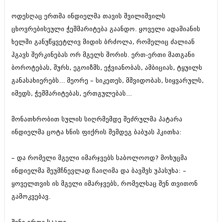
ბიზნესსიახლეები
კულინარია
ოდესღაც ერთმა ინდიელმა თავის შვილიშვილს
გვარები
ავტორჩევები
ცხოვრებისეული ჭეშმარიტება გაანდო. ყოველი ადამიანის
ხელში განუწყვეტლივ მიდის ბრძოლა, რომელიც ძალიან
თემიდას სასწორი
ბელადები
ჰგავს შერკინებას ორ მგელს შორის. ერთ-ერთი მათგანი
ბიზნესსიახლეები
იუმორი
ბოროტებას, შურს, ეგოიზმს, ეჭვიანობას, ამბიციას, ტყუილს
განასახიერებს... მეორე – სიკეთეს, მშვიდობას, სიყვარულს,
გვარები
კალეიდოსკოპი
იმედს, ჭეშმარიტებას, ერთგულებას...
თემიდას სასწორი
ჰოროსკოპი და შეუცნობელი
იუმორი
მონათხრობით სულის სიღრმემდე შეძრულმა პატარა
კრიმინალი
ინდიელმა ცოტა ხნის ფიქრის შემდეგ ბაბუას ჰკითხა:
კალეიდოსკოპი
რომანი და დეტექტივი
ჰოროსკოპი და შეუცნობელი
– და რომელი მგელი იმარჯვებს საბოლოოდ? მოხუცმა
სახალისო ამბები
ინდიელმა შეუმჩნევლად ჩაიღიმა და ბავშვს უპასუხა: –
კრიმინალი
შოუბიზნესი
ყოველთვის ის მგელი იმარჯვებს, რომელსაც შენ თვითონ
რომანი და დეტექტივი
გამოკვებავ.
დაიჯესტი
სახალისო ამბები
ქალი და მამაკაცი