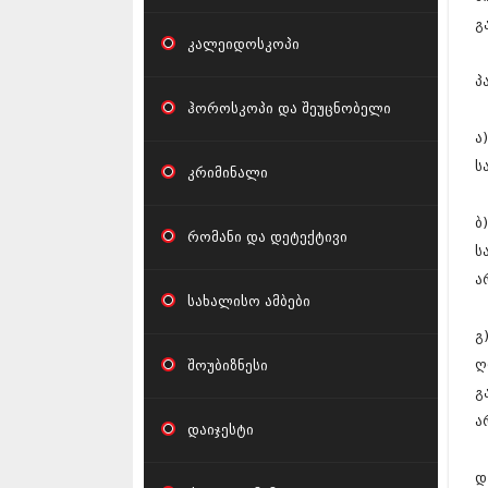
გ
კალეიდოსკოპი
პ
ჰოროსკოპი და შეუცნობელი
ა
ს
კრიმინალი
ბ
რომანი და დეტექტივი
ს
ა
სახალისო ამბები
გ
ღ
შოუბიზნესი
გ
ა
დაიჯესტი
დ