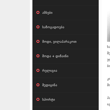
ამბები
საზოგადოება
მოდი, ვილაპარაკოთ
ს
მ
მოდა + დიზაინი
უ
ბ
რელიგია
კ
მედიცინა
მ
პ
სპორტი
ი