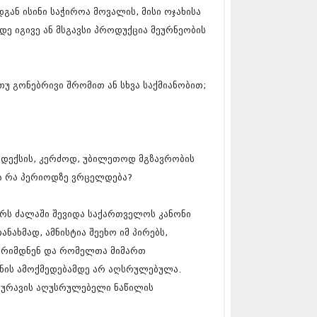
12 (376)
გან ისინი საჭიროა მოვალის, მისი ოჯახისა
2 (322)
დე იგივე ან მსგავსი პროდუქცია მეურნეობის
1 (471)
11 (754)
11 (407)
1 (249)
თუ გონებრივი შრომით ან სხვა საქმიანობით;
 (400)
 (438)
 (415)
 (294)
 (654)
დექსის, კერძოდ, უბილეთოდ მგზავრობის
11 (329)
1 (647)
ა რა პერიოდზე ვრცელდება?
10 (881)
ერს ძალაში შევიდა საქართველოს კანონი
0 (422)
ნახმად, ამნისტია შეეხო იმ პირებს,
10 (341)
10 (449)
არიმდნენ და რომელთა მიმართ
0 (461)
ონის ამოქმედებამდე არ აღსრულებულა.
 (556)
საურავის აღუსრულებელი ნაწილის
 (685)
 (232)