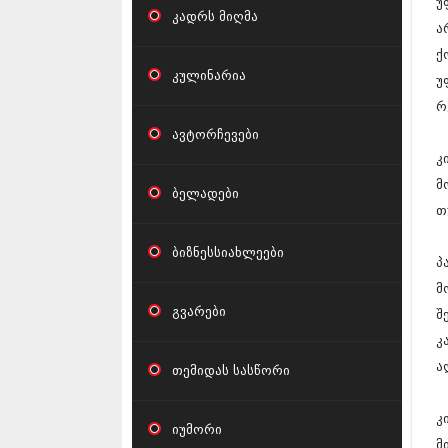
უ
კადრს მიღმა
ა
ქ
კულინარია
უ
რ
ავტორჩევები
კ
მ
ბელადები
თ
ბიზნესსიახლეები
პ
მ
გვარები
შ
კ
ა
თემიდას სასწორი
კ
იუმორი
მ