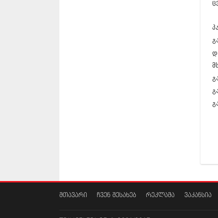
ც
პ
გ
დ
მ
გ
გ
გ
მთავარი
ჩვენ შესახებ
რეკლამა
ვაკანსია