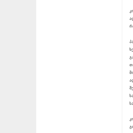
კ
ა
რ
პ
ხ
გ
თ
მ
ა
შ
ს
ს
კ
გ