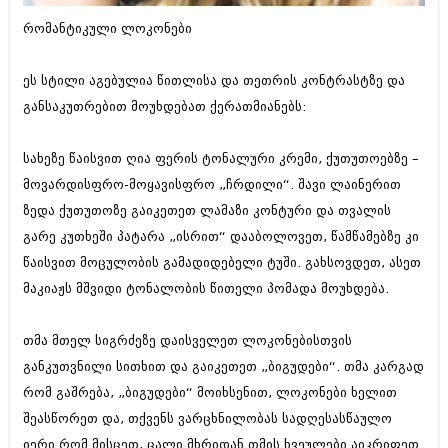
ბიზნესსიახლეები
კულინარია
რომანტიკული ლოკონები
გვარები
ავტორჩევები
ეს სტილი აგებულია წითლისა და თეთრის კონტრასტზე და
თემიდას სასწორი
ბელადები
განსაკუთრებით მოუხდებათ ქერათმიანებს:
ბიზნესსიახლეები
იუმორი
სახეზე წაისვით ღია ფერის ტონალური კრემი, ქუთუთოებზე –
გვარები
კალეიდოსკოპი
მოვარდისფრო-მოყავისფრო „ჩრდილი“. შავი ლაინერით
თემიდას სასწორი
ჰოროსკოპი და შეუცნობელი
ზედა ქუთუთოზე გაიკეთეთ ლამაზი კონტური და თვალის
გარე კუთხეში პატარა „ისრით“ დააბოლოვეთ, წამწამებზე კი
იუმორი
კრიმინალი
წაისვით მოცულობის გამადიდებელი ტუში. გახსოვდეთ, ასეთ
კალეიდოსკოპი
რომანი და დეტექტივი
მაკიაჟს მშვიდი ტონალობის წითელი პომადა მოუხდება.
ჰოროსკოპი და შეუცნობელი
სახალისო ამბები
თმა მთელ სიგრძეზე დაისველეთ ლოკონებისთვის
კრიმინალი
შოუბიზნესი
განკუთვნილი სითხით და გაიკეთეთ „ბიგუდები“. თმა კარგად
რომანი და დეტექტივი
რომ გაშრება, „ბიგუდები“ მოიხსენით, ლოკონები ხელით
დაიჯესტი
შეასწორეთ და, თქვენს ვარცხნილობას სადღესასწაულო
სახალისო ამბები
ქალი და მამაკაცი
იერი რომ მისცეთ, ცალი მხრიდან თმის ხვეულები აიკრიფეთ