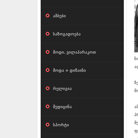
ამბები
საზოგადოება
მოდი, ვილაპარაკოთ
ნ
ა
მოდა + დიზაინი
ზ
რელიგია
მ
მედიცინა
ა
პ
შ
სპორტი
ფ