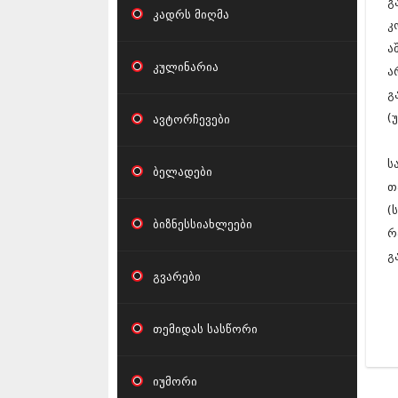
გ
კადრს მიღმა
კ
ა
კულინარია
ა
გ
(
ავტორჩევები
ს
ბელადები
თ
(
ბიზნესსიახლეები
რ
გ
გვარები
თემიდას სასწორი
იუმორი