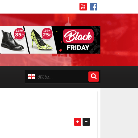
8 (162)
 (223)
 (244)
 (211)
 (194)
 (256)
18 (208)
8 (215)
17 (243)
7 (212)
17 (231)