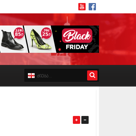
8 (162)
 (223)
 (244)
 (211)
 (194)
 (256)
18 (208)
8 (215)
17 (243)
7 (212)
17 (231)