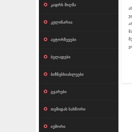
კადრს მიღმა
ა
უ
კულინარია
ა
მ
შ
ავტორჩევები
ვ
ბელადები
ბიზნესსიახლეები
გვარები
თემიდას სასწორი
იუმორი