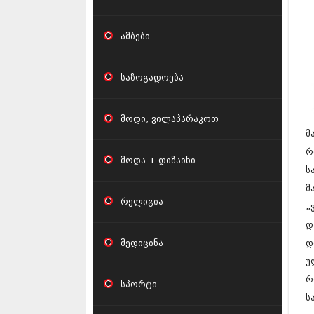
ამბები
საზოგადოება
მოდი, ვილაპარაკოთ
მ
რ
მოდა + დიზაინი
ს
მ
რელიგია
„
დ
მედიცინა
დ
უ
რ
სპორტი
ს