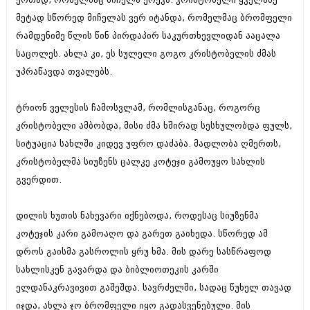
ბიზნესსიახლეები
კულინარია
მეტად სწორედ მიჩელას ვერ იტანდა, რომელმაც ბრომფელი
რამდენიმე წლის წინ პირდაპირ საკურთხევლიდან ააცალა
გვარები
ავტორჩევები
საცოლეს. ახლა კი, ეს სულელი გოგო კრისტობელის ძმას
თემიდას სასწორი
ბელადები
უპრაწავდა თვალებს.
ბიზნესსიახლეები
იუმორი
ტრიონ ველესის ჩამოსვლამ, რომლისგანაც, როგორც
გვარები
კალეიდოსკოპი
კრისტობელი ამბობდა, მისი ძმა ხშირად სესხულობდა ფულს,
თემიდას სასწორი
სიტუაცია სახლში კიდევ უფრო დაძაბა. მადლობა ღმერთს,
ჰოროსკოპი და შეუცნობელი
კრისტობელმა სიუზენს ცალკე კოტეჯი გამოუყო სახლის
იუმორი
კრიმინალი
გვერდით.
კალეიდოსკოპი
რომანი და დეტექტივი
დილის ხუთის ნახევარი იქნებოდა, როდესაც სიუზენმა
ჰოროსკოპი და შეუცნობელი
სახალისო ამბები
კოტეჯის კარი გამოაღო და გარეთ გაიხედა. სწორედ ამ
კრიმინალი
დროს გაისმა გასროლის ყრუ ხმა. მის დარე სასწრაფოდ
შოუბიზნესი
რომანი და დეტექტივი
სახლისკენ გავარდა და ბიბლიოთეკის კარში
დაიჯესტი
ელდანაკრავივით გაშეშდა. სავრძელში, სადაც წუხელ თავად
სახალისო ამბები
იჯდა, ახლა ჯო ბრომფელი იყო გადასვენებული. მის
ქალი და მამაკაცი