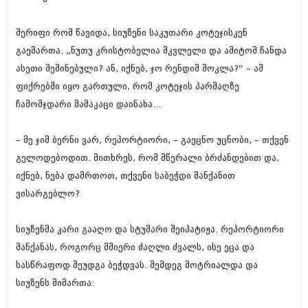
აპრილი 2012 (294)
მარტი 2012 (259)
შერიფი რომ წავიდა, სიუზენი საკუთარი კოტეჯისკენ
თებერვალი 2012 (376)
გაემართა. „ნუთუ კრისტობელია მკვლელი და ამიტომ ჩანდა
იანვარი 2012 (322)
ნოემბერი 2011 (471)
ასეთი შეშინებული? ან, იქნებ, ჯო რენდიმ მოკლა?“ – ამ
ოქტომბერი 2011 (754)
ფიქრებში იყო გართული, რომ კოტეჯის პარმაღზე
სექტემბერი 2011 (407)
ჩამომჯდარი მამაკაცი დაინახა...
აგვისტო 2011 (249)
ივლისი 2011 (400)
ივნისი 2011 (438)
– მე ჯიმ ბერნი ვარ, რეპორტიორი, – გაეცნო უცნობი, – თქვენ
მაისი 2011 (415)
გელოდებოდით. მითხრეს, რომ მწერალი ბრძანდებით და,
აპრილი 2011 (294)
იქნებ, ნება დამრთოთ, თქვენი საბეჭდი მანქანით
მარტი 2011 (654)
თებერვალი 2011 (329)
ვისარგებლო?
იანვარი 2011 (647)
(157)
სიუზენმა კარი გააღო და სტუმარი შეიპატიჟა. რეპორტიორი
დეკემბერი 2010 (881)
ნოემბერი 2010 (422)
მანქანას, როგორც მშიერი ძაღლი ძვალს, ისე ეცა და
ოქტომბერი 2010 (341)
სასწრაფოდ შეუდგა ბეჭდვას. შემდეგ მოტრიალდა და
სექტემბერი 2010 (449)
სიუზენს მიმართა:
აგვისტო 2010 (461)
ივლისი 2010 (556)