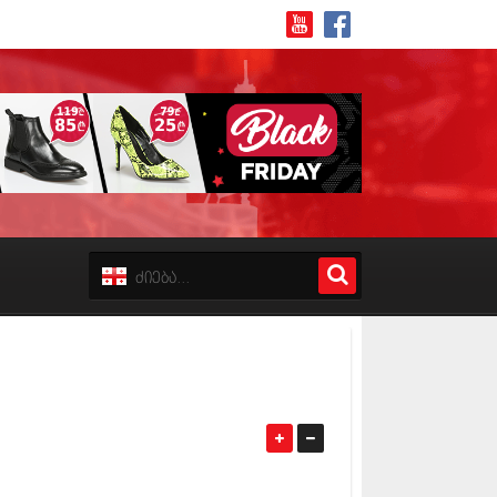
8 (162)
 (223)
 (244)
 (211)
 (194)
 (256)
18 (208)
8 (215)
17 (243)
7 (212)
17 (231)