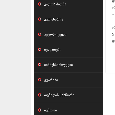
დ
კადრს მიღმა
ა
ა
კულინარია
ა
ე
ავტორჩევები
დ
ბელადები
ბიზნესსიახლეები
გვარები
თემიდას სასწორი
იუმორი