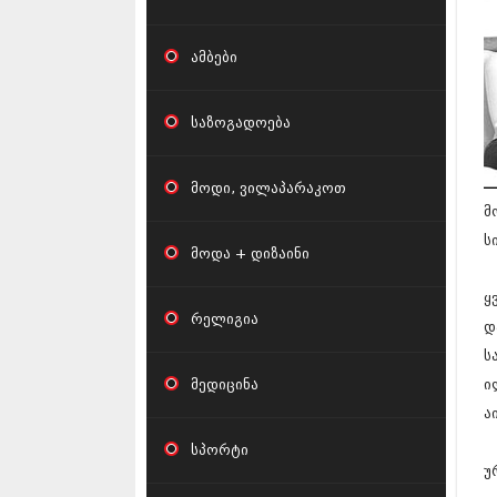
ამბები
საზოგადოება
მოდი, ვილაპარაკოთ
მ
ს
მოდა + დიზაინი
ყ
რელიგია
დ
ს
მედიცინა
ი
ა
სპორტი
უ