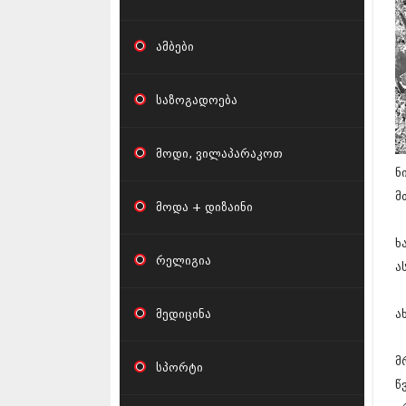
ამბები
საზოგადოება
მოდი, ვილაპარაკოთ
ნ
მ
მოდა + დიზაინი
ხ
რელიგია
ა
მედიცინა
ა
მ
სპორტი
წ