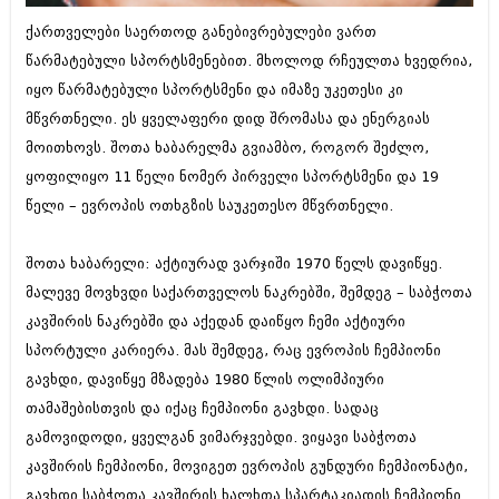
ბიზნესსიახლეები
კულინარია
ქართველები საერთოდ განებივრებულები ვართ
გვარები
წარმატებული სპორტსმენებით. მხოლოდ რჩეულთა ხვედრია,
ავტორჩევები
იყო წარმატებული სპორტსმენი და იმაზე უკეთესი კი
თემიდას სასწორი
ბელადები
მწვრთნელი. ეს ყველაფერი დიდ შრომასა და ენერგიას
ბიზნესსიახლეები
იუმორი
მოითხოვს. შოთა ხაბარელმა გვიამბო, როგორ შეძლო,
ყოფილიყო 11 წელი ნომერ პირველი სპორტსმენი და 19
გვარები
კალეიდოსკოპი
წელი – ევროპის ოთხგზის საუკეთესო მწვრთნელი.
თემიდას სასწორი
ჰოროსკოპი და შეუცნობელი
შოთა ხაბარელი: აქტიურად ვარჯიში 1970 წელს დავიწყე.
იუმორი
კრიმინალი
მალევე მოვხვდი საქართველოს ნაკრებში, შემდეგ – საბჭოთა
კალეიდოსკოპი
რომანი და დეტექტივი
კავშირის ნაკრებში და აქედან დაიწყო ჩემი აქტიური
ჰოროსკოპი და შეუცნობელი
სპორტული კარიერა. მას შემდეგ, რაც ევროპის ჩემპიონი
სახალისო ამბები
გავხდი, დავიწყე მზადება 1980 წლის ოლიმპიური
კრიმინალი
შოუბიზნესი
თამაშებისთვის და იქაც ჩემპიონი გავხდი. სადაც
რომანი და დეტექტივი
გამოვიდოდი, ყველგან ვიმარჯვებდი. ვიყავი საბჭოთა
დაიჯესტი
კავშირის ჩემპიონი, მოვიგეთ ევროპის გუნდური ჩემპიონატი,
სახალისო ამბები
ქალი და მამაკაცი
გავხდი საბჭოთა კავშირის ხალხთა სპარტაკიადის ჩემპიონი