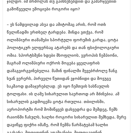
ჯილდო. იმ ბრძოლას თუ გაიხსენებდით და გამარჯვებით
მარტი 2014 (413)
თებერვალი 2014 (318)
გამოწვეული ემოციები როგორი იყო?
იანვარი 2014 (297)
დეკემბერი 2013 (365)
– ეს ნამდვილად ასეა და ამიტომაც არის, რომ ოთხ
ნოემბერი 2013 (279)
ოქტომბერი 2013 (256)
წელიწადში ერთხელ ტარდება. მინდა ვთქვა, რომ
სექტემბერი 2013 (368)
ოლიმპიური თამაშები სპორტული ფორუმის გარდა, ცოტა
აგვისტო 2013 (89)
პოლიტიკურ ელფერსაც ატარებს და თან ფსიქოლოგიური
ივლისი 2013 (182)
ივნისი 2013 (212)
ომია. სპორტსმენი ხდები მსოფლიოს, ევროპის ჩემპიონი,
მაისი 2013 (259)
მაგრამ ოლიმპიური ოქროს მოგება ყველაფრის
აპრილი 2013 (304)
დამაგვირგვინებელია. მაშინ ფინალში შევებრძოლე ზანგ
მარტი 2013 (352)
ხუან ვერერს, პირველი წუთიდან ვჯობნიდი და მოვუგე
თებერვალი 2013 (204)
იანვარი 2013 (334)
საკმაოდ დამაჯერებლად. ეს იყო ჩემთვის სასწაულის
დეკემბერი 2012 (98)
ტოლფასი. ის ღამე სიხარულით საერთოდ არ მძინებია. ამ
ნოემბერი 2012 (295)
სიხარულის გადმოცემა ცოტა რთულია. თბილისში,
ოქტომბერი 2012 (350)
სექტემბერი 2012 (264)
აეროპორტში რომ მომიწყვეს დახვედრა და შემდეგ, ჩემს
აგვისტო 2012 (268)
რაიონში ჩასულს, ხალხი როგორი სიხარულით შემხვდა, მერე
ივლისი 2012 (322)
დავიწყე ფიქრი იმაზე, რომ ჩემმა წარმატებამ ხალხი
ივნისი 2012 (282)
მაისი 2012 (240)
გაახარა. მოდიოდნენ ადამიანები, მილოცავდნენ,