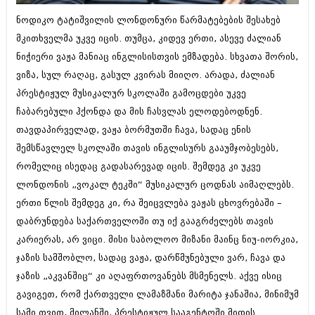
ბიზნესსიახლეები
კულინარია
ნოდიკო ტატიშვილის ლონდონური წარმატებების შესახებ
გვარები
მკითხველმა უკვე იცის. თუმცა, კიდევ ერთი, ასევე ძალიან
ავტორჩევები
ნიჭიერი ვაჟა მანიაც ინგლისისთვის ემზადება. სხვათა შორის,
თემიდას სასწორი
ბელადები
ვიზა, სულ რაღაც, გასულ კვირას მიიღო. არადა, ძალიან
ბიზნესსიახლეები
იუმორი
პრესტიჟულ მუსიკალურ სკოლაში გამოცდები უკვე
ჩაბარებული ჰქონდა და მის ჩასვლას ელოდებოდნენ.
გვარები
კალეიდოსკოპი
თავდაპირველად, ვაჟა ბორმუთში ჩავა, სადაც ენის
თემიდას სასწორი
ჰოროსკოპი და შეუცნობელი
შემსწავლელ სკოლაში თავის ინგლისურს გააუმჯობესებს,
რომელიც ისედაც გადასარევად იცის. შემდეგ კი უკვე
იუმორი
კრიმინალი
ლონდონის „ვოკალ ტეკში“ მუსიკალურ ცოდნას აიმაღლებს.
კალეიდოსკოპი
რომანი და დეტექტივი
ერთი წლის შემდეგ კი, რა შეიცვლება ვაჟას ცხოვრებაში –
ჰოროსკოპი და შეუცნობელი
დაბრუნდება საქართველოში თუ იქ გააგრძელებს თავის
სახალისო ამბები
კარიერას, არ ვიცი. მისი საბოლოო მიზანი მაინც ნიუ-იორკია,
კრიმინალი
შოუბიზნესი
ჯაზის სამშობლო, სადაც ვაჟა, დარწმუნებული ვარ, ჩავა და
რომანი და დეტექტივი
ჯაზის „აკვანშიც“ კი აღაფრთოვანებს მსმენელს. აქვე ისიც
დაიჯესტი
გავიგეთ, რომ ქართველი ლამაზმანი მარიტა ჯანაშია, მინიმუმ
სახალისო ამბები
ქალი და მამაკაცი
სამი თვით, მილანში, პრესტიჟულ სააგენტოში მიდის