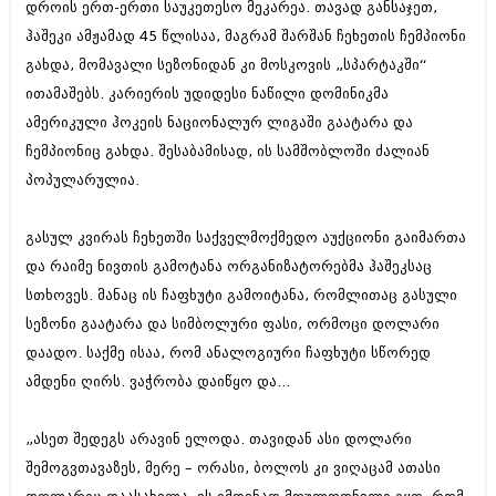
დროის ერთ-ერთი საუკეთესო მეკარეა. თავად განსაჯეთ,
ბიზნესსიახლეები
კულინარია
ჰაშეკი ამჟამად 45 წლისაა, მაგრამ შარშან ჩეხეთის ჩემპიონი
გვარები
ავტორჩევები
გახდა, მომავალი სეზონიდან კი მოსკოვის „სპარტაკში“
ითამაშებს. კარიერის უდიდესი ნაწილი დომინიკმა
თემიდას სასწორი
ბელადები
ამერიკული ჰოკეის ნაციონალურ ლიგაში გაატარა და
ბიზნესსიახლეები
იუმორი
ჩემპიონიც გახდა. შესაბამისად, ის სამშობლოში ძალიან
პოპულარულია.
გვარები
კალეიდოსკოპი
თემიდას სასწორი
ჰოროსკოპი და შეუცნობელი
გასულ კვირას ჩეხეთში საქველმოქმედო აუქციონი გაიმართა
იუმორი
და რაიმე ნივთის გამოტანა ორგანიზატორებმა ჰაშეკსაც
კრიმინალი
სთხოვეს. მანაც ის ჩაფხუტი გამოიტანა, რომლითაც გასული
კალეიდოსკოპი
რომანი და დეტექტივი
სეზონი გაატარა და სიმბოლური ფასი, ორმოცი დოლარი
ჰოროსკოპი და შეუცნობელი
დაადო. საქმე ისაა, რომ ანალოგიური ჩაფხუტი სწორედ
სახალისო ამბები
ამდენი ღირს. ვაჭრობა დაიწყო და...
კრიმინალი
შოუბიზნესი
რომანი და დეტექტივი
„ასეთ შედეგს არავინ ელოდა. თავიდან ასი დოლარი
დაიჯესტი
შემოგვთავაზეს, მერე – ორასი, ბოლოს კი ვიღაცამ ათასი
სახალისო ამბები
ქალი და მამაკაცი