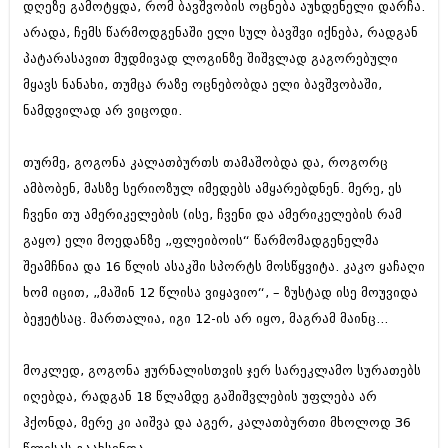
დღეზე გამოტყდა, რომ ბავშვობის ოცნება აუხდენელი დარჩა.
ბიზნესსიახლეები
კულინარია
არადა, ჩემს წარმოდგენაში ელი სულ ბავშვი იქნება, რადგან
გვარები
ავტორჩევები
პატარასავით მუდმივად ლოგინზე შიშვლად გაგორებული
მყავს ნანახი, თუმცა რაზე ოცნებობდა ელი ბავშვობაში,
თემიდას სასწორი
ბელადები
ნამდვილად არ ვიცოდი.
ბიზნესსიახლეები
იუმორი
თურმე, გოგონა კალათბურთს თამაშობდა და, როგორც
გვარები
კალეიდოსკოპი
ამბობენ, მასზე სერიოზულ იმედებს ამყარებდნენ. მერე, ეს
თემიდას სასწორი
ჰოროსკოპი და შეუცნობელი
ჩვენი თუ ამერიკელების (ისე, ჩვენი და ამერიკელების რამ
იუმორი
გაყო) ელი მოედანზე „ფლეიბოის“ წარმომადგენელმა
კრიმინალი
შეამჩნია და 16 წლის ასაკში სპორტს მოსწყვიტა. კაკო ყაჩაღი
კალეიდოსკოპი
რომანი და დეტექტივი
ხომ იცით, „მაშინ 12 წლისა ვიყავიო“, – ზუსტად ისე მოუვიდა
ჰოროსკოპი და შეუცნობელი
ბეჟეტსაც. მართალია, იგი 12-ის არ იყო, მაგრამ მაინც...
სახალისო ამბები
კრიმინალი
შოუბიზნესი
მოკლედ, გოგონა ჟურნალისთვის ჯერ სარეკლამო სურათებს
რომანი და დეტექტივი
იღებდა, რადგან 18 წლამდე გაშიშვლების უფლება არ
დაიჯესტი
ჰქონდა, მერე კი აიშვა და აგერ, კალათბურთი მხოლოდ 36
სახალისო ამბები
ქალი და მამაკაცი