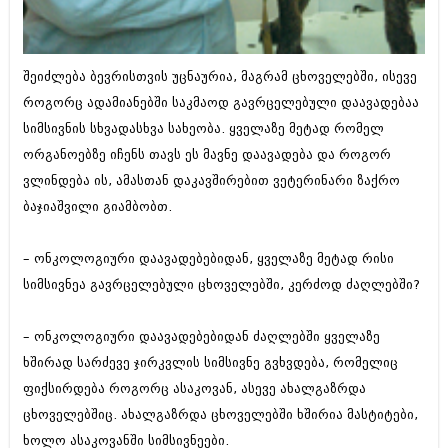
ბიზნესსიახლეები
კულინარია
გვარები
ავტორჩევები
შეიძლება ბევრისთვის უცნაურია, მაგრამ ცხოველებში, ისევე
თემიდას სასწორი
ბელადები
როგორც ადამიანებში საკმაოდ გავრცელებული დაავადებაა
სიმსივნის სხვადასხვა სახეობა. ყველაზე მეტად რომელ
ბიზნესსიახლეები
იუმორი
ორგანოებზე იჩენს თავს ეს მავნე დაავადება და როგორ
გვარები
კალეიდოსკოპი
ვლინდება ის, ამასთან დაკავშირებით ვეტერინარი ზაქრო
თემიდას სასწორი
ბაჯიაშვილი გიამბობთ.
ჰოროსკოპი და შეუცნობელი
იუმორი
კრიმინალი
– ონკოლოგიური დაავადებებიდან, ყველაზე მეტად რისი
კალეიდოსკოპი
სიმსივნეა გავრცელებული ცხოველებში, კერძოდ ძაღლებში?
რომანი და დეტექტივი
ჰოროსკოპი და შეუცნობელი
სახალისო ამბები
– ონკოლოგიური დაავადებებიდან ძაღლებში ყველაზე
კრიმინალი
ხშირად სარძევე ჯირკვლის სიმსივნე გვხვდება, რომელიც
შოუბიზნესი
რომანი და დეტექტივი
ფიქსირდება როგორც ასაკოვან, ასევე ახალგაზრდა
დაიჯესტი
ცხოველებშიც. ახალგაზრდა ცხოველებში ხშირია მასტიტები,
სახალისო ამბები
ხოლო ასაკოვანში სიმსივნეები.
ქალი და მამაკაცი