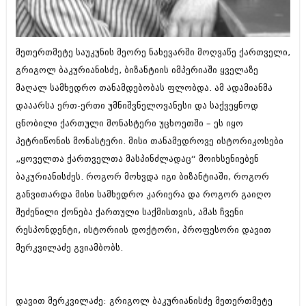
ბიზნესსიახლეები
კულინარია
გვარები
ავტორჩევები
მეთერთმეტე საუკუნის მეორე ნახევარში მოღვაწე ქართველი,
თემიდას სასწორი
ბელადები
გრიგოლ ბაკურიანისძე, ბიზანტიის იმპერიაში ყველაზე
მაღალ სამხედრო თანამდებობას ფლობდა. ამ ადამიანმა
ბიზნესსიახლეები
იუმორი
დააარსა ერთ-ერთი უმნიშვნელოვანესი და საქვეყნოდ
გვარები
კალეიდოსკოპი
ცნობილი ქართული მონასტერი უცხოეთში – ეს იყო
თემიდას სასწორი
პეტრიწონის მონასტერი. მისი თანამედროვე ისტორიკოსები
ჰოროსკოპი და შეუცნობელი
„ყოველთა ქართველთა მასპინძლადაც“ მოიხსენიებენ
იუმორი
კრიმინალი
ბაკურიანისძეს. როგორ მოხვდა იგი ბიზანტიაში, როგორ
კალეიდოსკოპი
განვითარდა მისი სამხედრო კარიერა და როგორ გაიღო
რომანი და დეტექტივი
შეძენილი ქონება ქართული საქმისთვის, ამას ჩვენი
ჰოროსკოპი და შეუცნობელი
სახალისო ამბები
რესპონდენტი, ისტორიის დოქტორი, პროფესორი დავით
კრიმინალი
მერკვილაძე გვიამბობს.
შოუბიზნესი
რომანი და დეტექტივი
დაიჯესტი
სახალისო ამბები
დავით მერკვილაძე: გრიგოლ ბაკურიანისძე მეთერთმეტე
ქალი და მამაკაცი