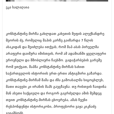
ბიზნესსიახლეები
კულინარია
ეკა სალაღაია
გვარები
ავტორჩევები
თემიდას სასწორი
ბელადები
ბიზნესსიახლეები
იუმორი
კონსტანტინე-მირზა გახლდათ კახეთის მეფის ალექსანდრე
მეორის ძე, რომელიც შაჰის კარზე გაიზარდა 7 წლის
გვარები
კალეიდოსკოპი
ასაკიდან და შეიძლება ითქვას, რომ შაჰ-აბას პირველმა
თემიდას სასწორი
ჰოროსკოპი და შეუცნობელი
არაფერი დაიშურა იმისთვის, რომ ამ ადამიანში ყველაფერი
ეროვნული და მშობლიური ჩაეხშო. გადაჭარბების გარეშე
იუმორი
კრიმინალი
რომ ვთქვათ, შაჰმა კონსტანტინე-მირზას სახით
კალეიდოსკოპი
რომანი და დეტექტივი
საქართველოს ისტორიის ერთ-ერთი ანტიგმირი გაზარდა.
ჰოროსკოპი და შეუცნობელი
კონსტანტინე-მირზამ მამა და ძმა გამოასალმა სიცოცხლეს,
სახალისო ამბები
მათი თავები კი ირანის შაჰს გაუგზავნა. თუ რისთვის ჩაიდინა
კრიმინალი
შოუბიზნესი
მან ასეთი საქციელი და როგორ გაგრძელდა ამის შემდეგ
რომანი და დეტექტივი
თვით კონსტანტინე-მირზას ცხოვრება, ამას ჩვენი
დაიჯესტი
რესპონდენტი ისტორიკოსი, პროფესორი ვაჟა კიკნაძე
სახალისო ამბები
ქალი და მამაკაცი
გვიამბობს.