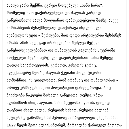
ივნისი 2010 (685)
ახალი ჯარი შექმნა, ეგრეთ წოდებული „იანი ჩარი“,
მაისი 2010 (232)
რომელიც იყო დაქირავებული და ძალიან კარგად
აპრილი 2010 (229)
მარტი 2010 (454)
გაწვრთნილი ძალა მთლიანად დამოკიდებული შაჰზე. ასევე
თებერვალი 2010 (421)
ზარბაზნების შესაქმნელად დაიქირავა ინგლისელი
იანვარი 2010 (422)
ავანტიურისტები – შერლები. მათ დიდი არტილერია შესძინეს
დეკემბერი 2009 (510)
ირანს. ამის შედეგად ირანელებმა შეძლეს შეტევა
ნოემბერი 2009 (308)
ოქტომბერი 2009 (382)
განეხორციელებინათ და ოსმალეთის გავლენის სფეროში
სექტემბერი 2009 (541)
მოქცეული ბევრი წერტილი დაებრუნებინათ. ამის შემდეგ
აგვისტო 2009 (14)
დადგა საქართველოს, კერძოდ, კახეთის ჯერიც.
ივლისი 2009 (118)
თებერვალი 0216 (1)
ალექსანდრე მეორე ძალიან ჭკვიანი პოლიტიკოსი
დეკემბერი 0215 (1)
აღმოჩნდა. ის ცდილობდა, რომ ირანსაც და ოსმალეთსაც –
ოქტომბერი 0215 (1)
ორივე ურჩხულს ისეთი პოლიტიკით დახვედროდა, რაც
აგვისტო 0215 (2)
აგვისტო 0212 (1)
შეიძლება ნაკლები ზარალი განეცადა. თუმცა, უნდა
ივნისი 0212 (2)
აღინიშნოს ისიც, ალბათ, მისი შეცდომა იყო ის, დიდად
ნოემბერი 0201 (1)
დაენდო ახალ ძალას რუსეთის სახით. რუსეთი ძალიან
აქტიურად გამოჩნდა ამ პერიოდში ჩრდილოეთ კავკასიაში.
1627 წელს მეფე ალექსანდრემ, პირველმა ქართველ მეფეთა