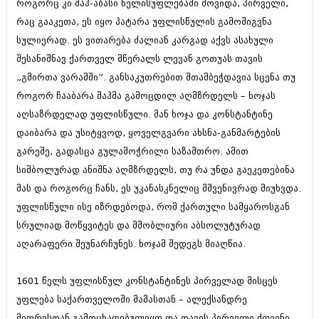
როგორც კი შაჰ-აბასი ხელისუფლებაში მოვიდა, პირველი,
მარტი 2014 (413)
თებერვალი 2014 (318)
რაც გააკეთა, ეს იყო პატარა უფლისწულის გამოშიგვნა
იანვარი 2014 (297)
სულიერად. ეს ვითარება ძალიან კარგად აქვს ასახული
დეკემბერი 2013 (365)
შესანიშნავ ქართველ მწერალს ლევან გოთუას თავის
ნოემბერი 2013 (279)
ოქტომბერი 2013 (256)
„გმირთა ვარამში”. განსაკუთრებით შთამბეჭდავია სცენა თუ
სექტემბერი 2013 (368)
როგორ ჩააბარა შაჰმა გამოცდილ აღმზრდელს – ხოჯას
აგვისტო 2013 (89)
აღსაზრდელად უფლისწული. მან ხოჯა და კონსტანტინე
ივლისი 2013 (182)
ივნისი 2013 (212)
დაიბარა და უსიტყვოდ, ყოველგვარი ახსნა-განმარტების
მაისი 2013 (259)
გარეშე, გადასცა გულამოჭრილი საზამთრო. ამით
აპრილი 2013 (304)
სიმბოლურად ანიშნა აღმზრდელს, თუ რა უნდა გაეკეთებინა
მარტი 2013 (352)
მას და როგორც ჩანს, ეს უკანასკნელიც მშვენივრად მიუხვდა.
თებერვალი 2013 (204)
იანვარი 2013 (334)
უფლისწული ისე იზრდებოდა, რომ ქართული სამყაროსგან
დეკემბერი 2012 (98)
სრულიად მოწყვიტეს და მშობლიური აბსოლუტურად
ნოემბერი 2012 (295)
აღარაფერი შეუნარჩუნეს. ხოჯამ შედეგს მიაღწია.
ოქტომბერი 2012 (350)
სექტემბერი 2012 (264)
აგვისტო 2012 (268)
1601 წელს უფლისწულ კონსტანტინეს პირველად მისცეს
ივლისი 2012 (322)
უფლება საქართველოში მამასთან – ალექსანდრე
ივნისი 2012 (282)
მაისი 2012 (240)
მეორესთან გამოცხადებულიყო და თავის პირველი ძღვენი