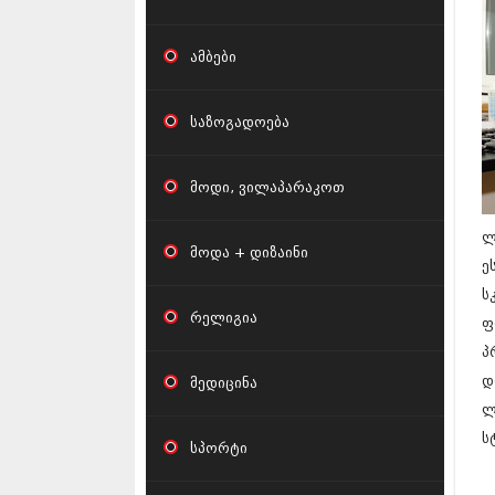
ამბები
საზოგადოება
მოდი, ვილაპარაკოთ
ლ
მოდა + დიზაინი
ე
ს
რელიგია
ფ
პ
დ
მედიცინა
ლ
ს
სპორტი